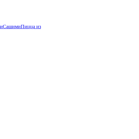
и
Сашими
Пицца из