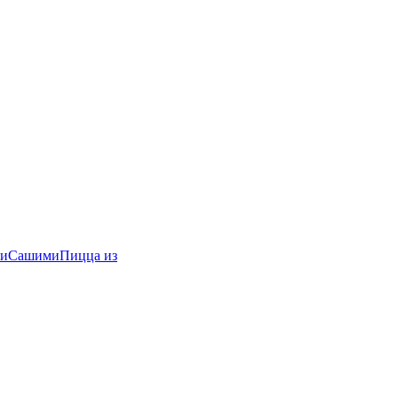
и
Сашими
Пицца из