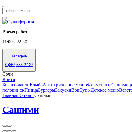
Время работы
11:00 - 22:30
Телефон
8 (862)555-27-22
Сочи
Войти
Бизнес-ланчи
Комбо
Антикризисное меню
Фирменные
Сашими р
половинок
Пицца
Бургеры
Закуски
Вок
Супы
Детское меню
Вегет
Главная
Каталог
Сашими
Сашими