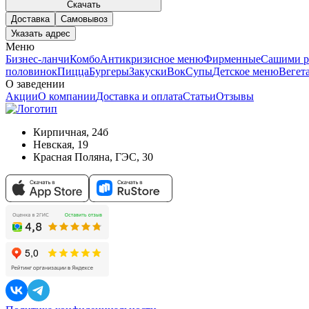
Скачать
Доставка
Самовывоз
Указать адрес
Меню
Бизнес-ланчи
Комбо
Антикризисное меню
Фирменные
Сашими р
половинок
Пицца
Бургеры
Закуски
Вок
Супы
Детское меню
Вегет
О заведении
Акции
О компании
Доставка и оплата
Статьи
Отзывы
Кирпичная, 24б
Невская, 19
Красная Поляна, ГЭС, 30