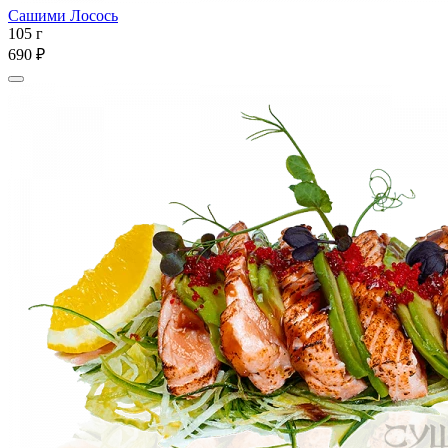
Сашими Лосось
105 г
690 ₽