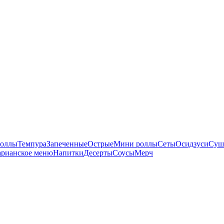
оллы
Темпура
Запеченные
Острые
Мини роллы
Сеты
Осидзуси
Суш
арианское меню
Напитки
Десерты
Соусы
Мерч