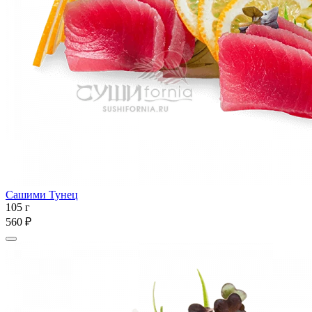
Сашими Тунец
105 г
560 ₽