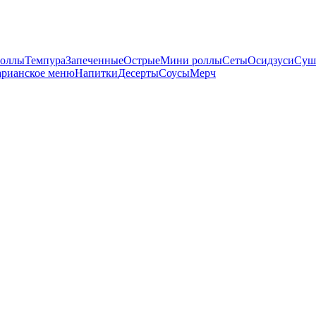
оллы
Темпура
Запеченные
Острые
Мини роллы
Сеты
Осидзуси
Суш
арианское меню
Напитки
Десерты
Соусы
Мерч