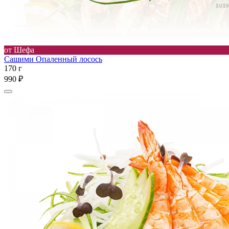
от Шефа
Сашими Опаленный лосось
170 г
990 ₽