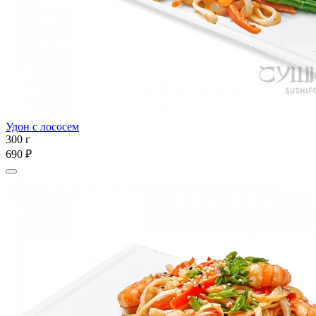
Удон с лососем
300 г
690 ₽