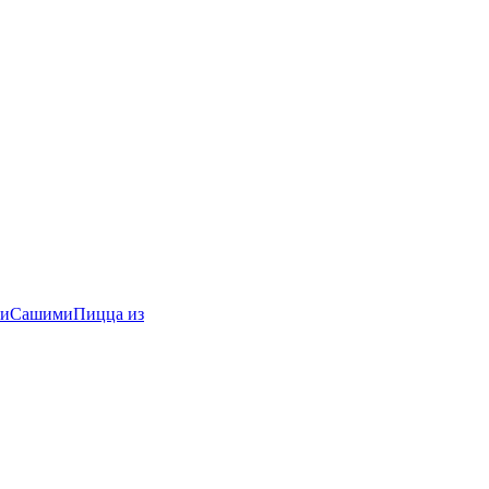
и
Сашими
Пицца из