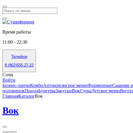
Время работы
11:00 - 22:30
Телефон
8 (862)555-27-22
Сочи
Войти
Бизнес-ланчи
Комбо
Антикризисное меню
Фирменные
Сашими р
половинок
Пицца
Бургеры
Закуски
Вок
Супы
Детское меню
Вегет
Главная
Каталог
Вок
Вок