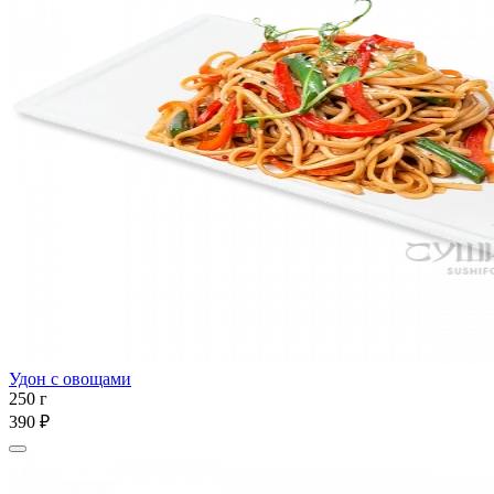
Удон с овощами
250 г
390 ₽