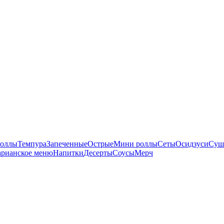
оллы
Темпура
Запеченные
Острые
Мини роллы
Сеты
Осидзуси
Суш
арианское меню
Напитки
Десерты
Соусы
Мерч