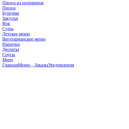
Пицца из половинок
Пицца
Бургеры
Закуски
Вок
Супы
Детское меню
Вегетарианское меню
Напитки
Десерты
Соусы
Мерч
Главная
Меню
Заказы
Уведомления