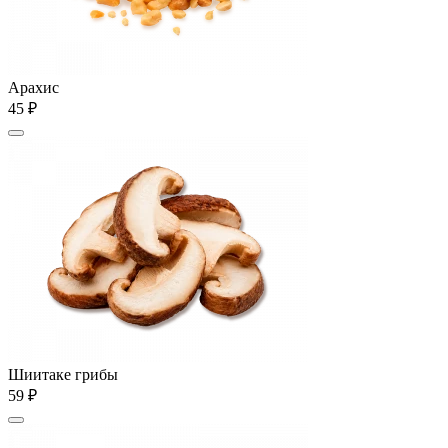
Арахис
45 ₽
Шиитаке грибы
59 ₽