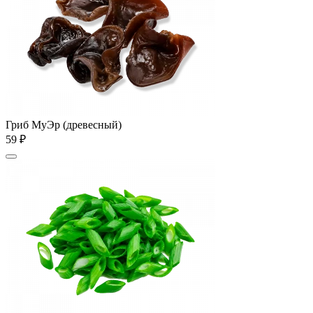
Гриб МуЭр (древесный)
59 ₽