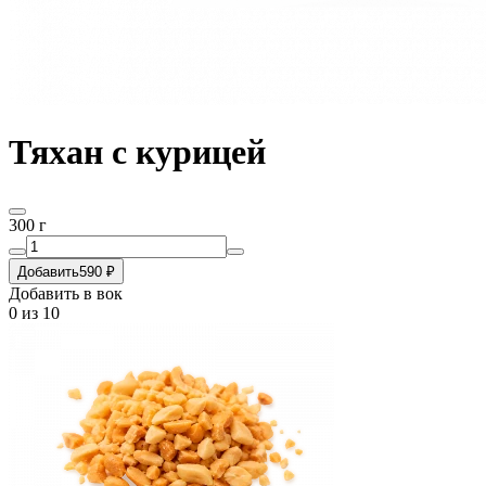
Тяхан с курицей
300 г
Добавить
590 ₽
Добавить в вок
0
из 10