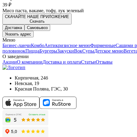
39 ₽
Мисо паста, вакаме, тофу, лук зеленый
СКАЧАЙТЕ НАШЕ ПРИЛОЖЕНИЕ
Скачать
Доставка
Самовывоз
Указать адрес
Меню
Бизнес-ланчи
Комбо
Антикризисное меню
Фирменные
Сашими р
половинок
Пицца
Бургеры
Закуски
Вок
Супы
Детское меню
Вегет
О заведении
Акции
О компании
Доставка и оплата
Статьи
Отзывы
Кирпичная, 24б
Невская, 19
Красная Поляна, ГЭС, 30