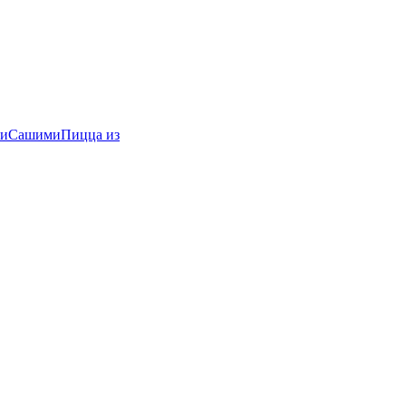
и
Сашими
Пицца из