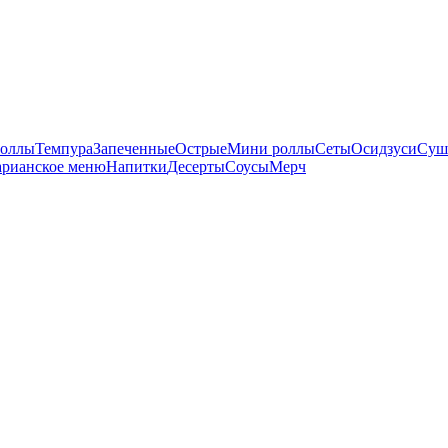
оллы
Темпура
Запеченные
Острые
Мини роллы
Сеты
Осидзуси
Суш
арианское меню
Напитки
Десерты
Соусы
Мерч