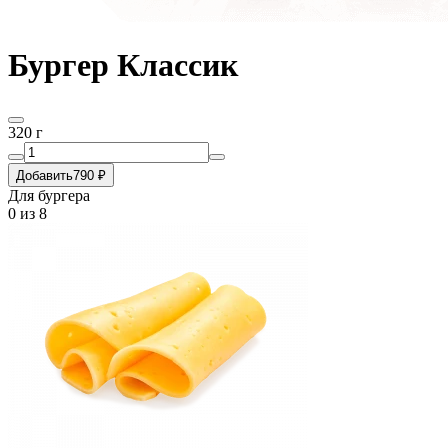
Бургер Классик
320 г
Добавить
790 ₽
Для бургера
0
из 8