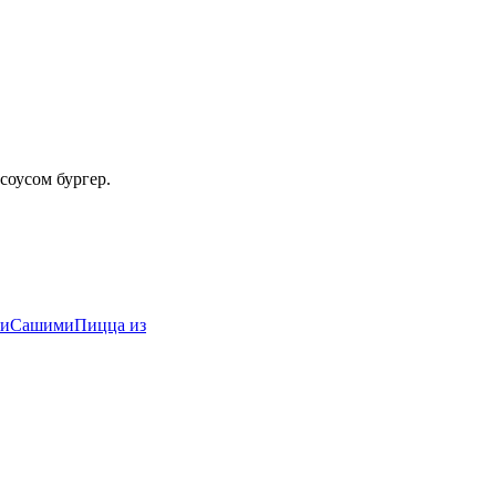
соусом бургер.
и
Сашими
Пицца из