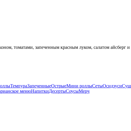
оном, томатами, запеченным красным луком, салатом айсберг и 
оллы
Темпура
Запеченные
Острые
Мини роллы
Сеты
Осидзуси
Суш
арианское меню
Напитки
Десерты
Соусы
Мерч