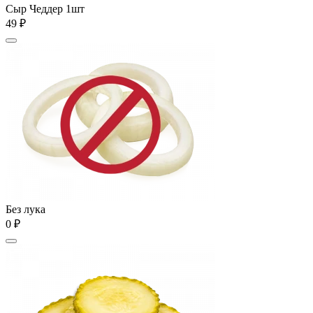
Сыр Чеддер 1шт
49 ₽
Без лука
0 ₽