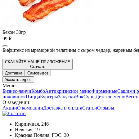
Бекон 30гр
99 ₽
Бифштекс из мраморной телятины с сыром чеддер, жареным бек
СКАЧАЙТЕ НАШЕ ПРИЛОЖЕНИЕ
Скачать
Доставка
Самовывоз
Указать адрес
Меню
Бизнес-ланчи
Комбо
Антикризисное меню
Фирменные
Сашими р
половинок
Пицца
Бургеры
Закуски
Вок
Супы
Детское меню
Вегет
О заведении
Акции
О компании
Доставка и оплата
Статьи
Отзывы
Кирпичная, 24б
Невская, 19
Красная Поляна, ГЭС, 30