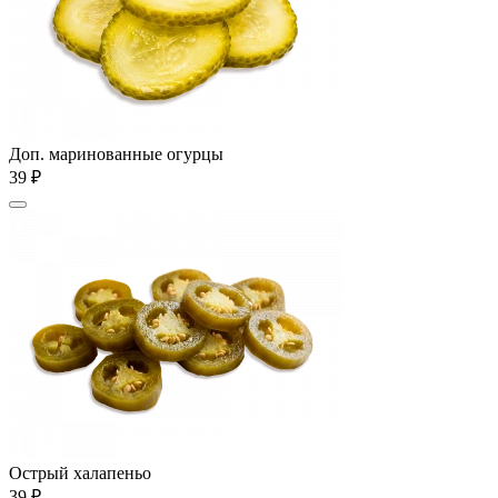
Доп. маринованные огурцы
39 ₽
Острый халапеньо
39 ₽