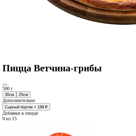
Пицца Ветчина-грибы
500 г
30см
25см
Дополнительно
Сырный бортик
+ 199 ₽
Добавки к пицце
0
из 15