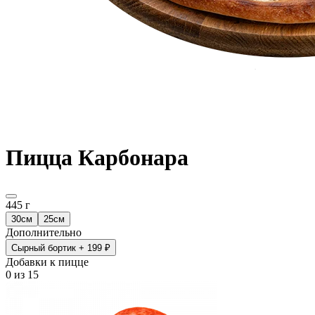
Пицца Карбонара
445 г
30см
25см
Дополнительно
Сырный бортик
+ 199 ₽
Добавки к пицце
0
из 15