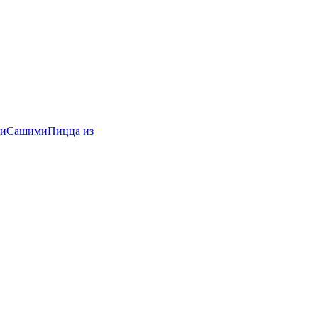
и
Сашими
Пицца из