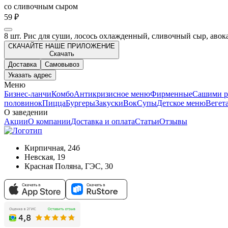
со сливочным сыром
59 ₽
8 шт. Рис для суши, лосось охлажденный, сливочный сыр, авокад
СКАЧАЙТЕ НАШЕ ПРИЛОЖЕНИЕ
Скачать
Доставка
Самовывоз
Указать адрес
Меню
Бизнес-ланчи
Комбо
Антикризисное меню
Фирменные
Сашими р
половинок
Пицца
Бургеры
Закуски
Вок
Супы
Детское меню
Вегет
О заведении
Акции
О компании
Доставка и оплата
Статьи
Отзывы
Кирпичная, 24б
Невская, 19
Красная Поляна, ГЭС, 30