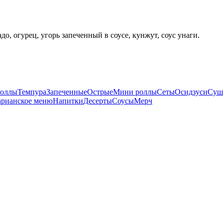
о, огурец, угорь запеченный в соусе, кунжут, соус унаги.
оллы
Темпура
Запеченные
Острые
Мини роллы
Сеты
Осидзуси
Суш
арианское меню
Напитки
Десерты
Соусы
Мерч