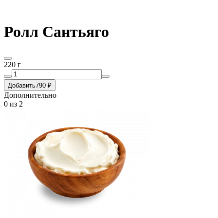
Ролл Сантьяго
220 г
Добавить
790 ₽
Дополнительно
0
из 2