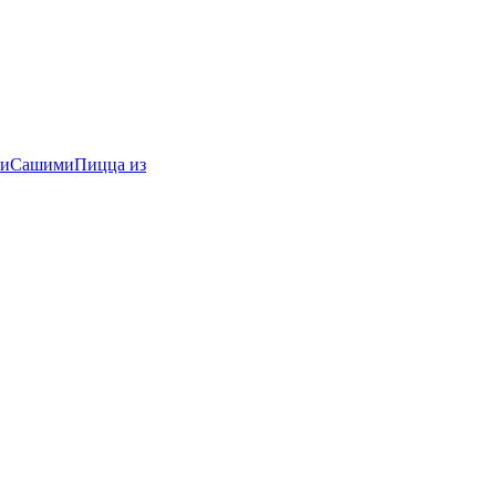
и
Сашими
Пицца из