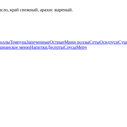
масло, краб снежный, арахис жареный.
оллы
Темпура
Запеченные
Острые
Мини роллы
Сеты
Осидзуси
Суш
арианское меню
Напитки
Десерты
Соусы
Мерч