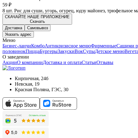
59 ₽
8 шт. Рис для суши, угорь, огурец, юдзу майонез, трюфельное 
СКАЧАЙТЕ НАШЕ ПРИЛОЖЕНИЕ
Скачать
Доставка
Самовывоз
Указать адрес
Меню
Бизнес-ланчи
Комбо
Антикризисное меню
Фирменные
Сашими р
половинок
Пицца
Бургеры
Закуски
Вок
Супы
Детское меню
Вегет
О заведении
Акции
О компании
Доставка и оплата
Статьи
Отзывы
Кирпичная, 24б
Невская, 19
Красная Поляна, ГЭС, 30