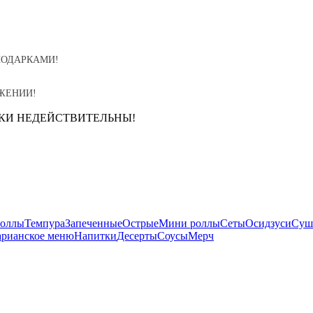
ПОДАРКАМИ!
ОЖЕНИИ!
ДКИ НЕДЕЙСТВИТЕЛЬНЫ!
оллы
Темпура
Запеченные
Острые
Мини роллы
Сеты
Осидзуси
Суш
арианское меню
Напитки
Десерты
Соусы
Мерч