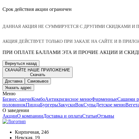
⠀
Срок действия акции ограничен⠀
⠀
ДАННАЯ АКЦИЯ НЕ СУММИРУЕТСЯ С ДРУГИМИ СКИДКАМИ И 
АКЦИЯ ДЕЙСТВУЕТ ТОЛЬКО ПРИ ЗАКАЗЕ НА САЙТЕ И В ПРИЛ
ПРИ ОПЛАТЕ БАЛЛАМИ ЭТА И ПРОЧИЕ АКЦИИ И СКИ
Вернуться назад
СКАЧАЙТЕ НАШЕ ПРИЛОЖЕНИЕ
Скачать
Доставка
Самовывоз
Указать адрес
Меню
Бизнес-ланчи
Комбо
Антикризисное меню
Фирменные
Сашими р
половинок
Пицца
Бургеры
Закуски
Вок
Супы
Детское меню
Вегет
О заведении
Акции
О компании
Доставка и оплата
Статьи
Отзывы
Кирпичная, 24б
Невская, 19