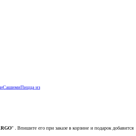
и
Сашими
Пицца из
ARGO
" . Впишите его при заказе в корзине и подарок добавится