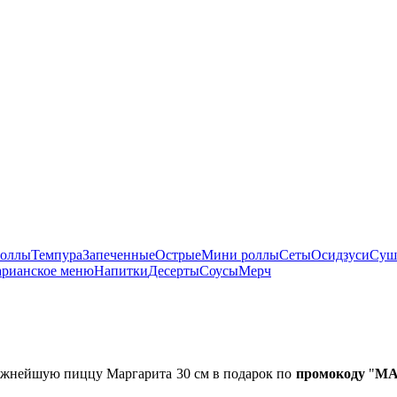
оллы
Темпура
Запеченные
Острые
Мини роллы
Сеты
Осидзуси
Суш
арианское меню
Напитки
Десерты
Соусы
Мерч
ежнейшую пиццу Маргарита 30 см в подарок по
промокоду
"
M