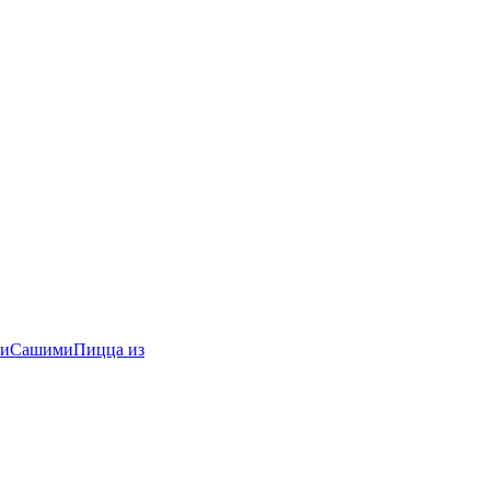
и
Сашими
Пицца из