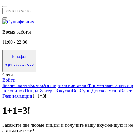
Время работы
11:00 - 22:30
Телефон
8 (862)555-27-22
Сочи
Войти
Бизнес-ланчи
Комбо
Антикризисное меню
Фирменные
Сашими р
половинок
Пицца
Бургеры
Закуски
Вок
Супы
Детское меню
Вегет
Главная
Акции
1+1=3!
1+1=3!
Закажите две любые пиццы и получите нашу вкуснейшую и н
автоматически!